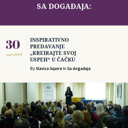
SA DOGAĐAJA:
30
INSPIRATIVNO
PREDAVANJE
„KREIRAJTE SVOJ
mar
2013
USPEH“ U ČAČKU
By
Slavica Squire
In
Sa događaja