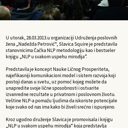
U utorak, 28.03.2013.u organizaciji Udruženja poslovnih
žena „Nadežda Petrović“, Slavica Squire je predstavila
stanovnicima Čačka NLP metodologiju kao i bestseler
knjigu „NLP u svakom uspehu mirođija”.
Predstavila je koncept Nauke Ličnog Prosperiteta,
najefikasniji komunikacioni model i sistem razvoja koji
postoji danas u svetu, uz pomoć kojeg možete da
unapredite svoje lične sposobnosti i ostvarite
izvanredne rezultate u privatnom i poslovnom životu.
Veštine NLP-a pomažu ljudima da iskoriste potencijale
koje svako od nas ima kako bi živeli srećno i ispunjeno.
Kroz ugodno druženje Slavica je promovisala i knjigu
„NLP u svakom uspehu mirođija“ koja predstavlja