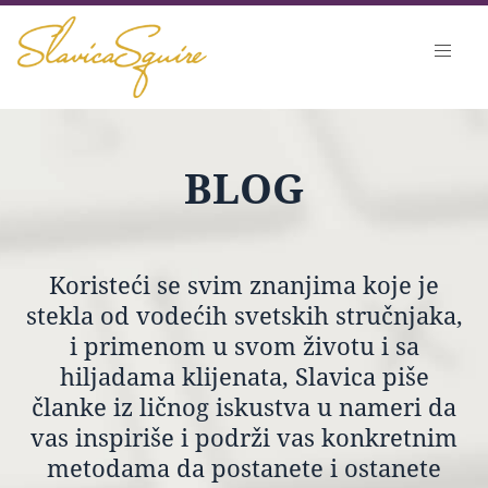
BLOG
Koristeći se svim znanjima koje je
stekla od vodećih svetskih stručnjaka,
i primenom u svom životu i sa
hiljadama klijenata, Slavica piše
članke iz ličnog iskustva u nameri da
vas inspiriše i podrži vas konkretnim
metodama da postanete i ostanete