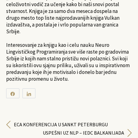
celoživotni vodič za učenje kako bi naši snovi postal
stvarnost. Knjiga je za samo dva meseca dospela na
drugo mesto top liste najprodavanijih knjiga Vulkan
izdavaštva, a postala je i vrlo popularna van granica
Srbije.
Interesovanje za knjigu kao i celu nauku Neuro
Lingvističkog Programiranja sve više raste po gradovima
Srbije iz kojih nam stalno pristižu novi polaznici. Svi koji
su iskoristili ovu sjajnu priliku, uživali su u inspirativnom
predavanju koje ih je motivisalo i donelo bar jednu
pozitivnu promenu u životu.
Share
Share
0
SHARES
ECA KONFERENCIJA U SANKT PETERBURGU
USPEŠNI UZ NLP – IEDC BALKANIJADA