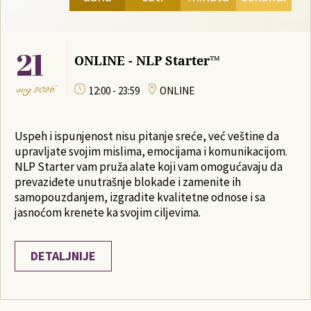
21
ONLINE - NLP Starter™
avg
2026
12:00 - 23:59
ONLINE
Uspeh i ispunjenost nisu pitanje sreće, već veštine da
upravljate svojim mislima, emocijama i komunikacijom.
NLP Starter vam pruža alate koji vam omogućavaju da
prevaziđete unutrašnje blokade i zamenite ih
samopouzdanjem, izgradite kvalitetne odnose i sa
jasnoćom krenete ka svojim ciljevima.
DETALJNIJE