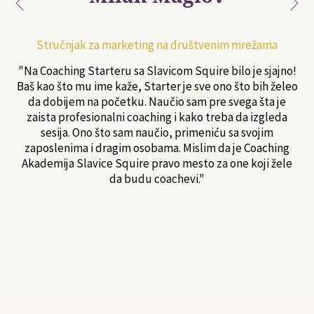
Stručnjak za marketing na društvenim mrežama
"Na Coaching Starteru sa Slavicom Squire bilo je sjajno!
Baš kao što mu ime kaže, Starter je sve ono što bih želeo
da dobijem na početku. Naučio sam pre svega šta je
zaista profesionalni coaching i kako treba da izgleda
sesija. Ono što sam naučio, primeniću sa svojim
zaposlenima i dragim osobama. Mislim da je Coaching
Akademija Slavice Squire pravo mesto za one koji žele
da budu coachevi."