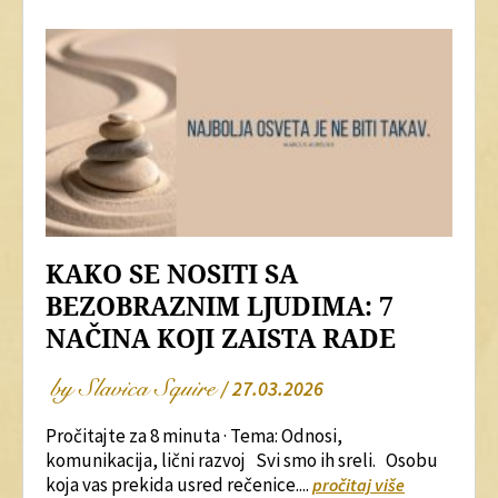
KAKO SE NOSITI SA
BEZOBRAZNIM LJUDIMA: 7
NAČINA KOJI ZAISTA RADE
by Slavica Squire
/ 27.03.2026
Pročitajte za 8 minuta · Tema: Odnosi,
komunikacija, lični razvoj Svi smo ih sreli. Osobu
koja vas prekida usred rečenice....
pročitaj više