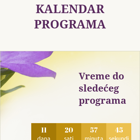
KALENDAR
PROGRAMA
Vreme do
sledećeg
programa
11
20
57
44
dana
sati
minuta
sekundi