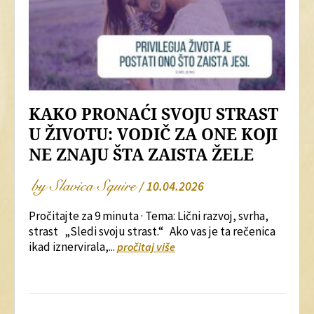
KAKO PRONAĆI SVOJU STRAST
U ŽIVOTU: VODIČ ZA ONE KOJI
NE ZNAJU ŠTA ZAISTA ŽELE
by Slavica Squire
/ 10.04.2026
Pročitajte za 9 minuta · Tema: Lični razvoj, svrha,
strast „Sledi svoju strast.“ Ako vas je ta rečenica
ikad iznervirala,...
pročitaj više