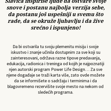
Slavica inspiriše ljude da ostvare svoje
snove i postanu najbolja verzija sebe,
da postanu još uspešniji u svemu što
rade, da se okruže ljubavlju i da žive
srećno i ispunjeno!
Da bi ostvarila tu svoju plemenitu misiju i svoje
iskustvo i znanje učinila dostupnim za sve koji su
zainteresovani, održava razne tipove predavanja,
edukacija, radionica i treninga od kojih je najpoznatiji
njen autorski program Power Life Design… Za sve
njene događaje se traži karta više, zato ovde možete
da se informišete o sadržaju i terminima i da
blagovremeno rezervišite svoje mesto na nekom od
sledećih programa.