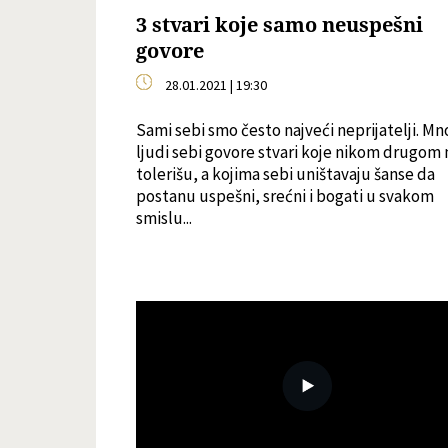
3 stvari koje samo neuspešni
govore
28.01.2021 | 19:30
Sami sebi smo često najveći neprijatelji. Mn
ljudi sebi govore stvari koje nikom drugom 
tolerišu, a kojima sebi uništavaju šanse da
postanu uspešni, srećni i bogati u svakom
smislu...