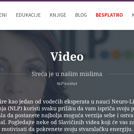
ENI
EDUKACIJE
KNJIGE
BLOG
BESPLATNO
Video
Sreća je u našim mislima
NLP Institut
ire kao jedan od vodećih eksperata u nauci Neuro-L
a (NLP) koristi svaku priliku da vam ispriča svoju 
ala da postanete najbolja moguća verzija sebe i ostva
al. Pogledajte neke od Slavičinih videa koji će vas 
motivisati da pokrenete svoju stvaralačku energiju.