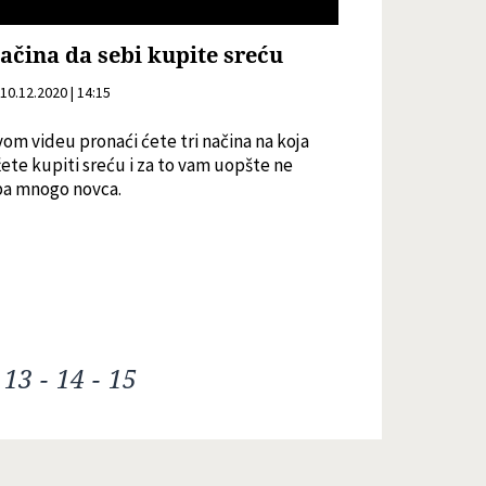
načina da sebi kupite sreću
10.12.2020 | 14:15
om videu pronaći ćete tri načina na koja
te kupiti sreću i za to vam uopšte ne
ba mnogo novca.
-
13
-
14
-
15