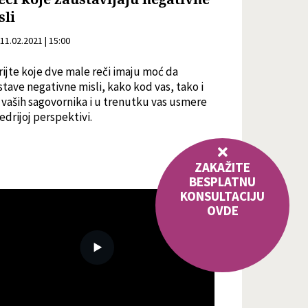
sli
11.02.2021 | 15:00
ijte koje dve male reči imaju moć da
tave negativne misli, kako kod vas, tako i
vaših sagovornika i u trenutku vas usmere
edrijoj perspektivi.
ZAKAŽITE
BESPLATNU
KONSULTACIJU
OVDE