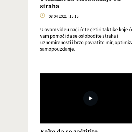
straha
08.04.2021 | 15:15
U ovom videu naći ćete četiri taktike koje ć
vam pomoći da se oslobodite straha i
uznemirenosti i brzo povratite mir, optimiz
samopouzdanje.
Kako da se zaštitite