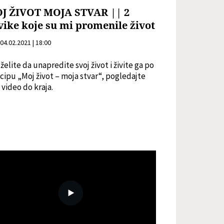
J ŽIVOT MOJA STVAR || 2
vike koje su mi promenile život
04.02.2021 | 18:00
želite da unapredite svoj život i živite ga po
cipu „Moj život – moja stvar“, pogledajte
 video do kraja.