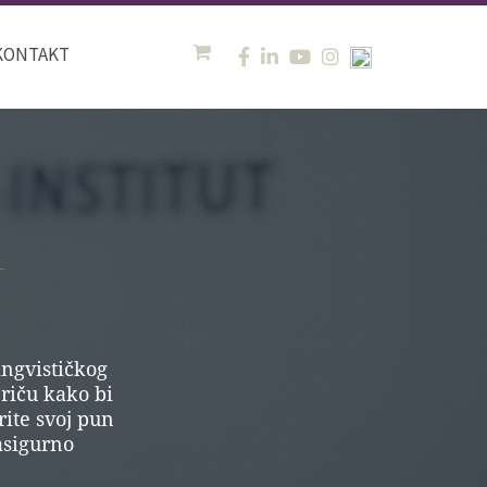
KONTAKT
ingvističkog
priču kako bi
rite svoj pun
zasigurno