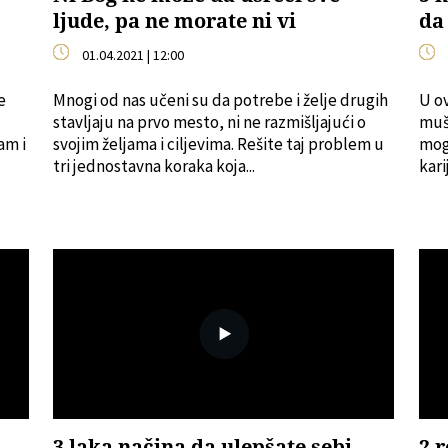
ljude, pa ne morate ni vi
da
01.04.2021 | 12:00
e
Mnogi od nas učeni su da potrebe i želje drugih
U o
stavljaju na prvo mesto, ni ne razmišljajući o
muš
am i
svojim željama i ciljevima. Rešite taj problem u
mog
tri jednostavna koraka koja...
kari
3 laka načina da ulepšate sebi
2 