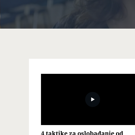
4 taktike za oslobađanje od