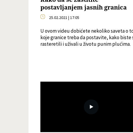
postavljanjem jasnih granica
25.02.2021 | 17:05
U ovom videu dobićete nekoliko saveta o 
koje granice treba da postavite, kako biste 
rasteretili i uživali u životu punim plućima.