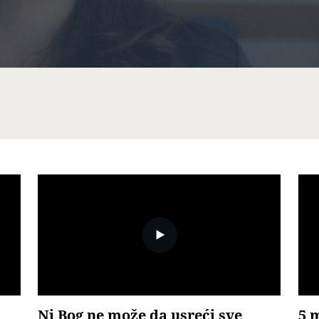
Ni Bog ne može da usreći sve
5 