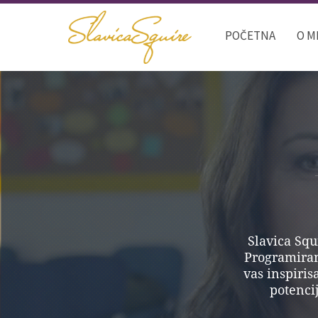
POČETNA
O M
Slavica Squ
Programiranj
vas inspiris
potencij