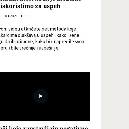
 iskoristimo za uspeh
11.03.2021 | 13:00
vom videu otkrićete pet metoda koje
karcima olakšavaju uspeh i kako i žene
u da ih primene, kako bi unapredile svoju
jeru i bile srećnije i uspešnije.
reči koje zaustavljaju negativne