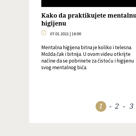
Kako da praktikujete mentaln
higijenu
07.01.2021 | 16:00
Mentalna higijena bitna je koliko i telesna.
Možda čak i bitnija. U ovom videu otkrijte
načine da se pobrinete za čistoću i higijenu
svog mentalnog bića.
1
-
2
-
3