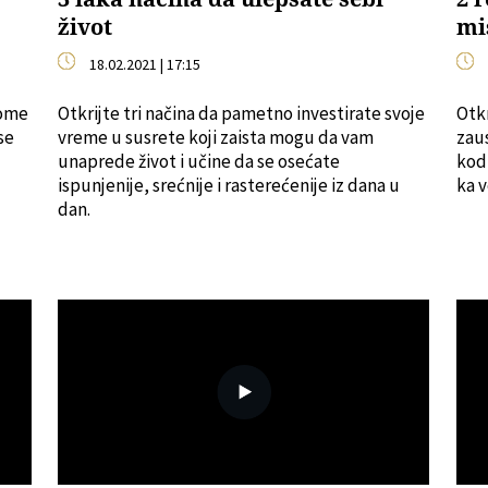
život
mi
18.02.2021 | 17:15
tome
Otkrijte tri načina da pametno investirate svoje
Otkr
se
vreme u susrete koji zaista mogu da vam
zaus
unaprede život i učine da se osećate
kod 
ispunjenije, srećnije i rasterećenije iz dana u
ka v
dan.