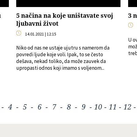
u
5 načina na koje uništavate svoj
3 
ljubavni život
14.01.2021 | 12:15
U ov
može
Niko od nas ne ustaje ujutru s namerom da
tre
povredi ljude koje voli. Ipak, to se često
dešava, nekad toliko, da može zauvek da
upropasti odnos koji imamo s voljenom...
-
4
-
5
-
6
-
7
-
8
-
9
-
10
-
11
-
12