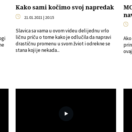
Kako sami kočimo svoj napredak
MO
na
21.01.2021 | 20:15
Slavica sa vama u ovom videu deli jednu vrlo
ličnu priču o tome kako je odlučila da napravi
ogi
Ako 
drastičnu promenu u svom žviot i odrekne se
ne
prin
stana koji je nekada...
ovaj