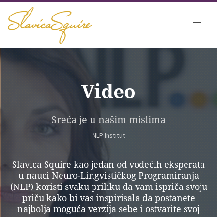
Video
Sreća je u našim mislima
NLP Institut
Slavica Squire kao jedan od vodećih eksperata
u nauci Neuro-Lingvističkog Programiranja
(NLP) koristi svaku priliku da vam ispriča svoju
priču kako bi vas inspirisala da postanete
najbolja moguća verzija sebe i ostvarite svoj