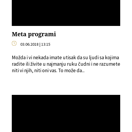
Meta programi
03.06.2018 | 13:15
Možda i vi nekada imate utisak da su ljudi sa kojima
radite ili živite u najmanju ruku čudni i ne razumete
niti vi njih, niti oni vas. To može da...