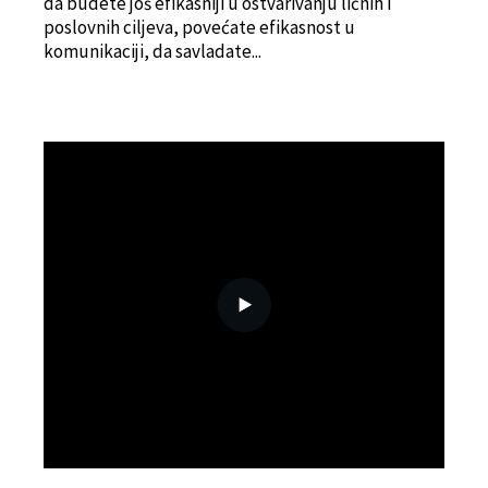
da budete još efikasniji u ostvarivanju ličnih i
poslovnih ciljeva, povećate efikasnost u
komunikaciji, da savladate...