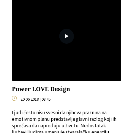
Power LOVE Design
20.06.2018 | 08:45
Ljudi često nisu svesni da njihova praznina na
emotivnom planu predstavlja glavni razlog koji ih
sprečava da napreduju u životu. Nedostatak
ljubavi ljudima umanjuje stvaralačku energiju,