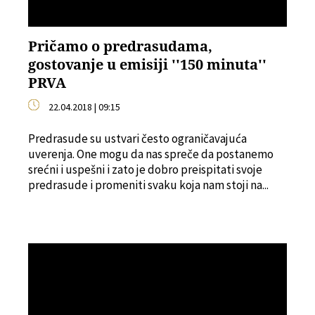
Pričamo o predrasudama,
gostovanje u emisiji ''150 minuta''
PRVA
22.04.2018 | 09:15
Predrasude su ustvari često ograničavajuća
uverenja. One mogu da nas spreče da postanemo
srećni i uspešni i zato je dobro preispitati svoje
predrasude i promeniti svaku koja nam stoji na...