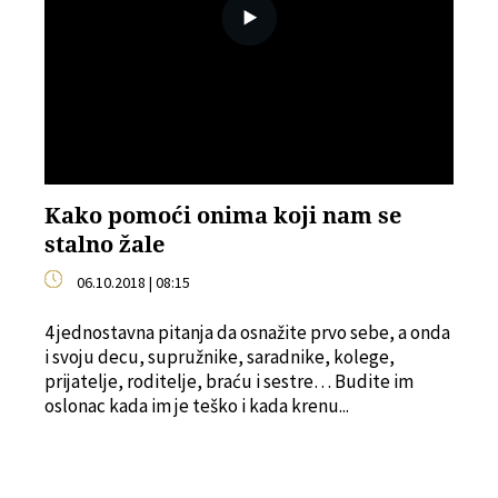
Kako pomoći onima koji nam se
stalno žale
06.10.2018 | 08:15
4 jednostavna pitanja da osnažite prvo sebe, a onda
i svoju decu, supružnike, saradnike, kolege,
prijatelje, roditelje, braću i sestre… Budite im
oslonac kada im je teško i kada krenu...