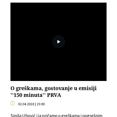
O greškama, gostovanje u emisiji
''150 minuta'' PRVA
02.04.2018 | 15:00
Siniša Ubović i ja pričamo o greškama i pogrešnim