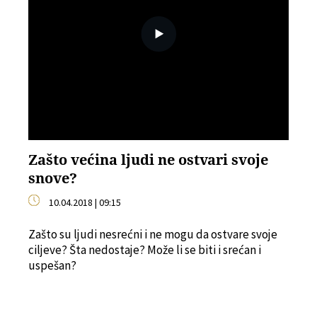
Zašto većina ljudi ne ostvari svoje
snove?
10.04.2018 | 09:15
Zašto su ljudi nesrećni i ne mogu da ostvare svoje
ciljeve? Šta nedostaje? Može li se biti i srećan i
uspešan?