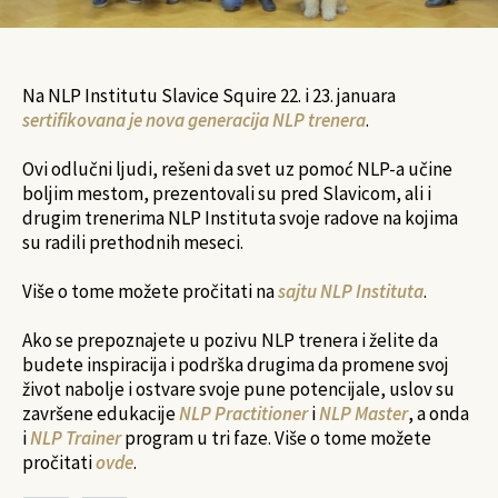
Na NLP Institutu Slavice Squire 22. i 23. januara
sertifikovana je nova generacija NLP trenera
.
Ovi odlučni ljudi, rešeni da svet uz pomoć NLP-a učine
boljim mestom, prezentovali su pred Slavicom, ali i
drugim trenerima NLP Instituta svoje radove na kojima
su radili prethodnih meseci.
Više o tome možete pročitati na
sajtu NLP Instituta
.
Ako se prepoznajete u pozivu NLP trenera i želite da
budete inspiracija i podrška drugima da promene svoj
život nabolje i ostvare svoje pune potencijale, uslov su
završene edukacije
NLP Practitioner
i
NLP Master
, a onda
i
NLP Trainer
program u tri faze. Više o tome možete
pročitati
ovde
.