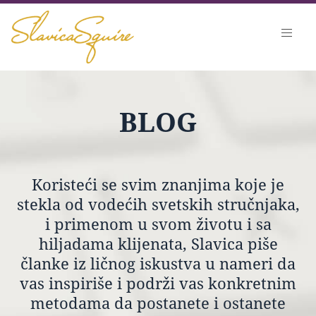
BLOG
Koristeći se svim znanjima koje je
stekla od vodećih svetskih stručnjaka,
i primenom u svom životu i sa
hiljadama klijenata, Slavica piše
članke iz ličnog iskustva u nameri da
vas inspiriše i podrži vas konkretnim
metodama da postanete i ostanete