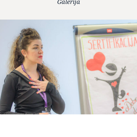
Galerija
3
3
6
/