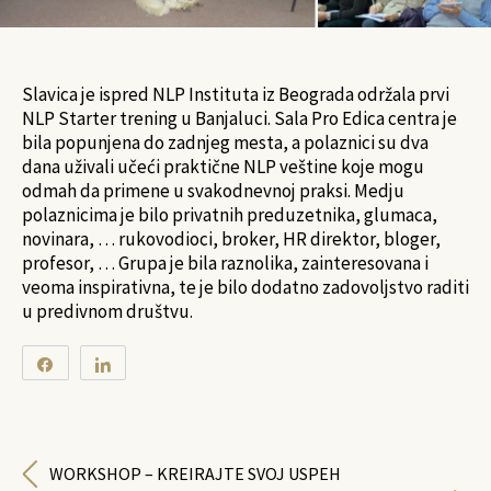
Slavica je ispred NLP Instituta iz Beograda održala prvi
NLP Starter trening u Banjaluci. Sala Pro Edica centra je
bila popunjena do zadnjeg mesta, a polaznici su dva
dana uživali učeći praktične NLP veštine koje mogu
odmah da primene u svakodnevnoj praksi. Medju
polaznicima je bilo privatnih preduzetnika, glumaca,
novinara, … rukovodioci, broker, HR direktor, bloger,
profesor, … Grupa je bila raznolika, zainteresovana i
veoma inspirativna, te je bilo dodatno zadovoljstvo raditi
u predivnom društvu.
Share
Share
0
SHARES
WORKSHOP – KREIRAJTE SVOJ USPEH