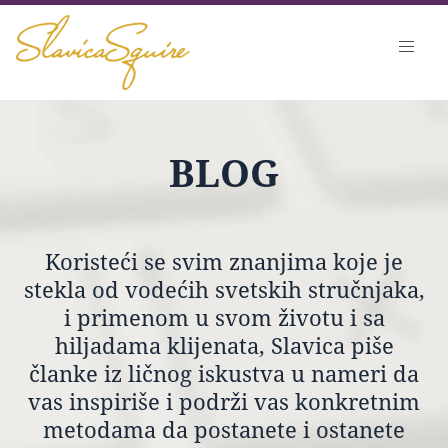
BLOG
Koristeći se svim znanjima koje je
stekla od vodećih svetskih stručnjaka,
i primenom u svom životu i sa
hiljadama klijenata, Slavica piše
članke iz ličnog iskustva u nameri da
vas inspiriše i podrži vas konkretnim
metodama da postanete i ostanete