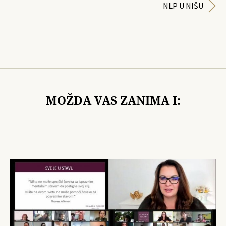
NLP U NIŠU
MOŽDA VAS ZANIMA I: