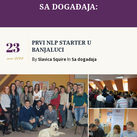
SA DOGAĐAJA:
23
PRVI NLP STARTER U
BANJALUCI
nov
2012
By
Slavica Squire
In
Sa događaja