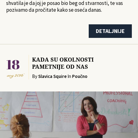
shvatila je da joj je posao bio beg od stvarnosti, te vas
pozivamo da pročitate kako se oseća danas.
DETALJNIJE
18
KADA SU OKOLNOSTI
PAMETNIJE OD NAS
avg
2016
By
Slavica Squire
In
Poučno