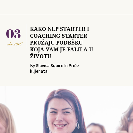
03
KAKO NLP STARTER I
COACHING STARTER
PRUŽAJU PODRŠKU
okt
2016
KOJA VAM JE FALILA U
ŽIVOTU
By
Slavica Squire
In
Priče
klijenata