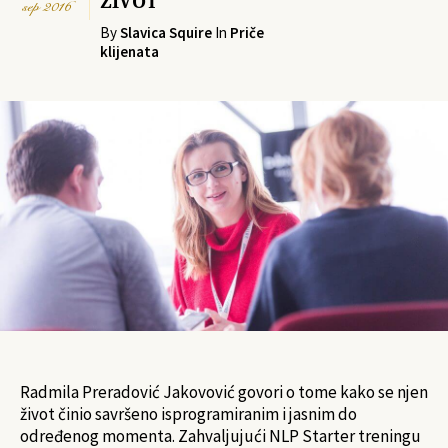
ŽIVOT
sep
2016
By
Slavica Squire
In
Priče
klijenata
Radmila Preradović Jakovović govori o tome kako se njen
život činio savršeno isprogramiranim i jasnim do
određenog momenta. Zahvaljujući NLP Starter treningu