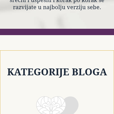
srećni i uspešni i korak po korak se
razvijate u najbolju verziju sebe.
KATEGORIJE BLOGA