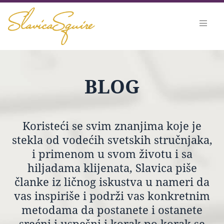
BLOG
Koristeći se svim znanjima koje je
stekla od vodećih svetskih stručnjaka,
i primenom u svom životu i sa
hiljadama klijenata, Slavica piše
članke iz ličnog iskustva u nameri da
vas inspiriše i podrži vas konkretnim
metodama da postanete i ostanete