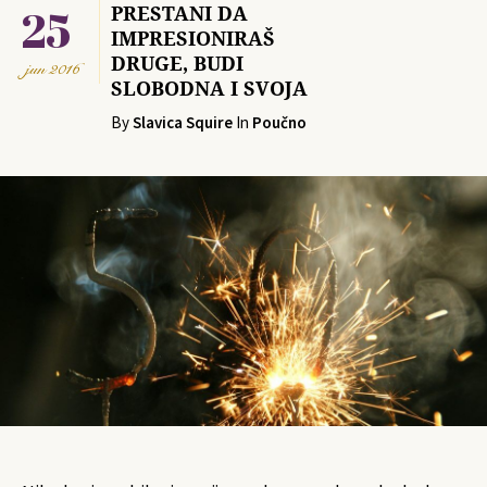
25
PRESTANI DA
IMPRESIONIRAŠ
DRUGE, BUDI
jun
2016
SLOBODNA I SVOJA
By
Slavica Squire
In
Poučno