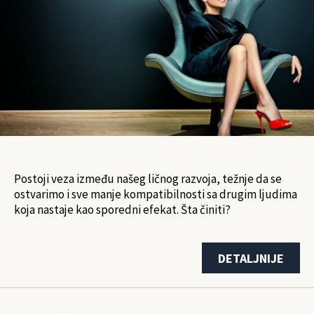
Postoji veza između našeg ličnog razvoja, težnje da se
ostvarimo i sve manje kompatibilnosti sa drugim ljudima
koja nastaje kao sporedni efekat. Šta činiti?
DETALJNIJE