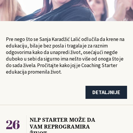
Pre nego što se Sanja Karadžić Lalić odlučila da krene na
edukaciju, bila je bez posla i tragala je za raznim
odgovorima kako da unapredi život, osećajući negde
duboko u sebi da sigurno ima nešto više od onoga što je
do sada živela. Pročitajte kako joj je Coaching Starter
edukacija promenila život.
DETALJNIJE
26
NLP STARTER MOŽE DA
VAM REPROGRAMIRA