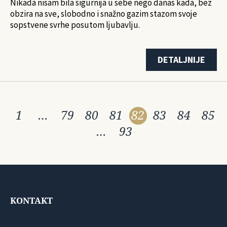
Nikada nisam bila sigurnija u sebe nego danas kada, bez
obzira na sve, slobodno i snažno gazim stazom svoje
sopstvene svrhe posutom ljubavlju.
DETALJNIJE
1
…
79
80
81
82
83
84
85
…
93
KONTAKT