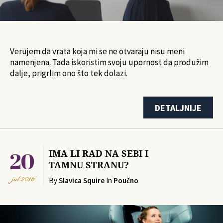
Verujem da vrata koja mi se ne otvaraju nisu meni
namenjena. Tada iskoristim svoju upornost da produžim
dalje, prigrlim ono što tek dolazi.
DETALJNIJE
20
IMA LI RAD NA SEBI I
TAMNU STRANU?
jul
2016
By
Slavica Squire
In
Poučno