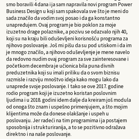
smo boravili 4 dana i ja sam napravila novi program Power
Business Design u koji sam spakovala sve što je meni do
sada značilo da vodim svoj posao i da ga konstantno
unapređujem. Ovaj program je bio poklon za moje
izuzetno drage polaznike, a pozivu se odazvalo njih 40,
koji su na kraju bili oduševljeni korisnošću programa za
njihovo poslovanje. Još mi pišu da su pod utiskom i da im
je mnogo značilo, a njihovo oduševljenje je mene navelo
da redovno nudim ovaj program za sve zainteresovane i
početkom decembra je učionica bila puna divnih
preduzetnika koji su imali priliku da o svom biznisu
razmisle i razviju mnoštvo ideja kako mogu lako da
unaprede svoje poslovanje. I tako se ove 2017. godine
rodio program koji je izuzetno koristan poslovnim
ljudima i u 2018. godini idem dalje da kreiram još modula
od onoga što znam i uspešno primenjujem, a što mojim
klijentima može da donese olakšanje i uspeh u
poslovanju. Jer radeći na tim programima i ja postajem
sposobnija i strukturiranija, a to se pozitivno odražava
direktno i na naše poslovanje.