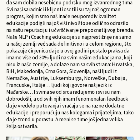
da sam dobila nesebičnu podršku mog izvanrednog tima.
Svi naši saradnici i klijenti osetili su taj naš ogroman
progres, kojim smo naš inače neuporediv kvalitet
edukacije podigli na još viši nivo što se odlično odrazilo
na našu reputaciju i učvršćivanje prepoznatljivog brenda.
Naše NLP i Coaching edukacije su najprestižnije ne samo
u našoj zemlji već sada definitivno i u celom regionu, što
pokazuje činjenica da je u ovoj godini postalo praksa da
imamo više od 30% ljudi na svim našim edukacijama, koji
nisu iz naše zemlje, a dolaze nam sa svih strana: Hrvatska,
BiH, Makedonija, Crna Gora, Slovenija, naši ljudi iz
Nemačke, Austrije, Luksemburga, Norveške, Dubaija,
Francuske, Italije… ljudi koji govore naš jezik iz
Mađarske… I svima se od srca radujemo i svi su nam
dobrodošli, a od svih njih imam fenomenalan feedback
da je vredelo putovanja i vraćaju se na razne dodatne
edukacije i preporučuju nas kolegama i prijateljima, tako
da je trend u porastu. A meni se time još jedna velika
želja ostvarila.