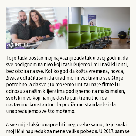
To je tada postao moj najvažniji zadatak u ovoj godini, da
sve podignem na nivo koji zaslužujemo i mi i naši klijenti,
bez obzira na sve. Koliko god da košta vremena, novca,
živaca odlučila sam da uradimo i investiramo sve što je
potrebno, a da sve što možemo unutar naše firme i u
odnosu sa našim klijentima podignemo na maksimalan,
svetski nivo koji nam je dostupan trenutno i da
nastavimo konstantno da podižemo standarde i da
unapređujemo sve što možemo.
A sve mi je lakše unaprediti, nego sebe samu, te je svaki
moj lični napredak za mene velika pobeda. U 2017. sam se