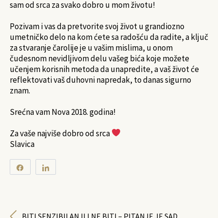
sam od srca za svako dobro u mom životu!
Pozivam i vas da pretvorite svoj život u grandiozno
umetničko delo na kom ćete sa radošću da radite, a ključ
za stvaranje čarolije je u vašim mislima, u onom
čudesnom nevidljivom delu vašeg bića koje možete
učenjem korisnih metoda da unapredite, a vaš život će
reflektovati vaš duhovni napredak, to danas sigurno
znam.
Srećna vam Nova 2018. godina!
Za vaše najviše dobro od srca
Slavica
Share
Share
0
SHARES
BITI SENZIBILAN ILI NE BITI – PITANJE JE SAD