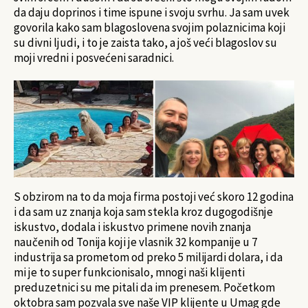
da daju doprinos i time ispune i svoju svrhu. Ja sam uvek
govorila kako sam blagoslovena svojim polaznicima koji
su divni ljudi, i to je zaista tako, a još veći blagoslov su
moji vredni i posvećeni saradnici.
S obzirom na to da moja firma postoji već skoro 12 godina
i da sam uz znanja koja sam stekla kroz dugogodišnje
iskustvo, dodala i iskustvo primene novih znanja
naučenih od Tonija koji je vlasnik 32 kompanije u 7
industrija sa prometom od preko 5 milijardi dolara, i da
mi je to super funkcionisalo, mnogi naši klijenti
preduzetnici su me pitali da im prenesem. Početkom
oktobra sam pozvala sve naše VIP klijente u Umag gde