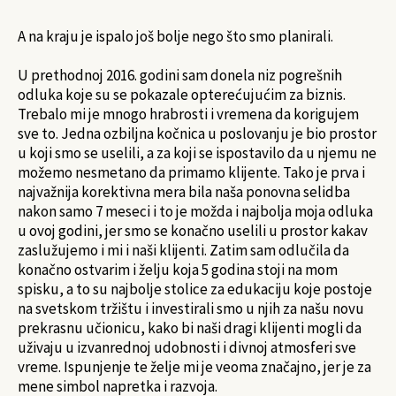
A na kraju je ispalo još bolje nego što smo planirali.
U prethodnoj 2016. godini sam donela niz pogrešnih
odluka koje su se pokazale opterećujućim za biznis.
Trebalo mi je mnogo hrabrosti i vremena da korigujem
sve to. Jedna ozbiljna kočnica u poslovanju je bio prostor
u koji smo se uselili, a za koji se ispostavilo da u njemu ne
možemo nesmetano da primamo klijente. Tako je prva i
najvažnija korektivna mera bila naša ponovna selidba
nakon samo 7 meseci i to je možda i najbolja moja odluka
u ovoj godini, jer smo se konačno uselili u prostor kakav
zaslužujemo i mi i naši klijenti. Zatim sam odlučila da
konačno ostvarim i želju koja 5 godina stoji na mom
spisku, a to su najbolje stolice za edukaciju koje postoje
na svetskom tržištu i investirali smo u njih za našu novu
prekrasnu učionicu, kako bi naši dragi klijenti mogli da
uživaju u izvanrednoj udobnosti i divnoj atmosferi sve
vreme. Ispunjenje te želje mi je veoma značajno, jer je za
mene simbol napretka i razvoja.