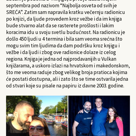
septembra pod nazivom “Najbolja osveta od svih je
SREĆA”. Zatim sam napravila kratku večernju radionicu
po knjizi, da ljude provedem kroz vežbe i da im knjiga
bude stvarno alat da se rasterete prošlosti i lakim
koracima idu u svoju svetlu budućnost. Na radionicu je
došlo 450 ljudi u 4 termina i bila sam veoma srećna što
mogu svim tim ljudima da dam podršku kroz knjigu i
vežbe i da ljudi i zbog ove radionice dolaze iz celog
regiona. Knjiga je jedna od najprodavanijih u Vulkan
knjižarama, a uskoro izlazi na hrvatskom i makedonskom,
što me veoma raduje zbog velikog broja pratioca kojima
će postati dostupna, ali i zato što se time ostvarila jedna
od stvari koje su pisale na papiru iz davne 2003. godine.