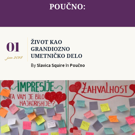
POUČNO:
01
ŽIVOT KAO
GRANDIOZNO
UMETNIČKO DELO
jan
2018
By
Slavica Squire
In
Poučno