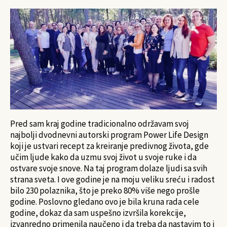
Pred sam kraj godine tradicionalno održavam svoj
najbolji dvodnevni autorski program Power Life Design
koji je ustvari recept za kreiranje predivnog života, gde
učim ljude kako da uzmu svoj život u svoje ruke i da
ostvare svoje snove. Na taj program dolaze ljudi sa svih
strana sveta. I ove godine je na moju veliku sreću i radost
bilo 230 polaznika, što je preko 80% više nego prošle
godine. Poslovno gledano ovo je bila kruna rada cele
godine, dokaz da sam uspešno izvršila korekcije,
izvanredno primenila naučeno i da treba da nastavim to i