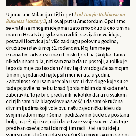
U junu smo Milan i ja otišli opet
kod Tonyja Robbinsa na
Business Mastery 2
, ali ovaj put u Amsterdam. Opet smo
se vratili sa mnogim idejama i zato smo okupili ceo tim na
moru u Hrvatskoj, gde smo radili, razvijali nove ideje,
postavili lestvicu još više za drugu polovinu godine,
družili se i slavili moj 51. rođendan. Moj tim me je
iznenadio i odveli su me u Limski fjord na školjke. Tamo
nikada nisam bila, niti sam znala da to postoji, a toliko je
lepo da mi je zastao dah i čitav taj divni događaj sa mojim
timom je jedan od najlepših momenata u godini.
Zahvalnost koju sam osećala u srcu i dve duge koje su se
tada pojavile na nebu iznad fjorda mislim da nikada neću
zaboraviti. To je bilo predivnih nekoliko dana i u svakom
od njih sam bila blagoslovena svešću da sam okružena
divnim ljudima koji vole ovu našu zajedničku ideju da
svojim radom inspirišemo i podržavamo ljude da postanu
bolji, uspešniji i srećniji i da ostvare svoje snove. Zaista je
predivan osećaj znati da moj tim radi i živi za tu ideju
svim srcem i dušom i da su srećni što mogu svojim radom