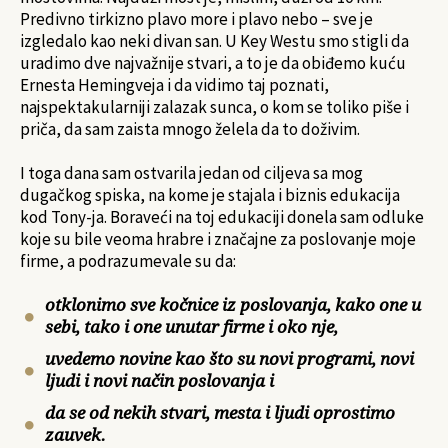
Predivno tirkizno plavo more i plavo nebo – sve je
izgledalo kao neki divan san. U Key Westu smo stigli da
uradimo dve najvažnije stvari, a to je da obiđemo kuću
Ernesta Hemingveja i da vidimo taj poznati,
najspektakularniji zalazak sunca, o kom se toliko piše i
priča, da sam zaista mnogo želela da to doživim.
I toga dana sam ostvarila jedan od ciljeva sa mog
dugačkog spiska, na kome je stajala i biznis edukacija
kod Tony-ja. Boraveći na toj edukaciji donela sam odluke
koje su bile veoma hrabre i značajne za poslovanje moje
firme, a podrazumevale su da:
otklonimo sve kočnice iz poslovanja, kako one u
sebi, tako i one unutar firme i oko nje,
uvedemo novine kao što su novi programi, novi
ljudi i novi način poslovanja i
da se od nekih stvari, mesta i ljudi oprostimo
zauvek.