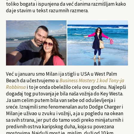
toliko bogata i ispunjena da već danima razmišljam kako
da je stavim u tekst razumnih razmera.
Već u januaru smo Milan i ja stigli u USA u West Palm
Beach da učestvujemo u
Business Mastery 1 kod Tony-ja
Robbinsa
i to je onda obeležilo celu ovu godinu. Najlepši
događaj tog putovanja je bila naša vožnja do Key Westa.
Ja sam celim putem bila van sebe od oduševljenja i
sreće. Iznajmili smo fenomenalan auto Dodge Charger i
Milan je uživao u zvuku i vožnji, a ja u pogledu na okean
sa svih strana, jer put do tamo vodi preko minijaturnih i
predivnih ostrva karipskog duha, koja su povezana
mostovima. Najduži most je, mislim, duži od 10 km.