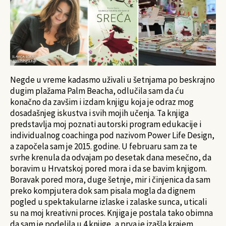
Negde u vreme kadasmo uživali u šetnjama po beskrajno
dugim plažama Palm Beacha, odlučila sam da ću
konačno da zavšim i izdam knjigu koja je odraz mog
dosadašnjeg iskustva i svih mojih učenja. Ta knjiga
predstavlja moj poznati autorski program edukacije i
individualnog coachinga pod nazivom Power Life Design,
a započela sam je 2015. godine. U februaru sam za te
svrhe krenula da odvajam po desetak dana mesečno, da
boravim u Hrvatskoj pored mora i da se bavim knjigom.
Boravak pored mora, duge šetnje, mir i činjenica da sam
preko kompjutera dok sam pisala mogla da dignem
pogled u spektakularne izlaske i zalaske sunca, uticali
su na moj kreativni proces. Knjiga je postala tako obimna
da sam je podelila u 4 knjige, a prva je izašla krajem