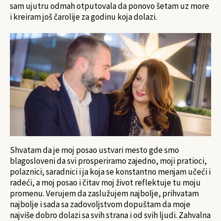
sam ujutru odmah otputovala da ponovo šetam uz more
i kreiram još čarolije za godinu koja dolazi.
Shvatam da je moj posao ustvari mesto gde smo
blagosloveni da svi prosperiramo zajedno, moji pratioci,
polaznici, saradnici i ja koja se konstantno menjam učeći i
radeći, a moj posao i čitav moj život reflektuje tu moju
promenu. Verujem da zaslužujem najbolje, prihvatam
najbolje i sada sa zadovoljstvom dopuštam da moje
najviše dobro dolazi sa svih strana i od svih ljudi. Zahvalna