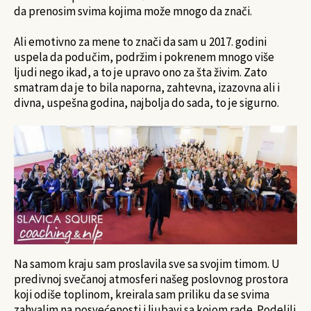
da prenosim svima kojima može mnogo da znači.
Ali emotivno za mene to znači da sam u 2017. godini
uspela da podučim, podržim i pokrenem mnogo više
ljudi nego ikad, a to je upravo ono za šta živim. Zato
smatram da je to bila naporna, zahtevna, izazovna ali i
divna, uspešna godina, najbolja do sada, to je sigurno.
Na samom kraju sam proslavila sve sa svojim timom. U
predivnoj svečanoj atmosferi našeg poslovnog prostora
koji odiše toplinom, kreirala sam priliku da se svima
zahvalim na posvećenosti i ljubavi sa kojom rade. Podelili