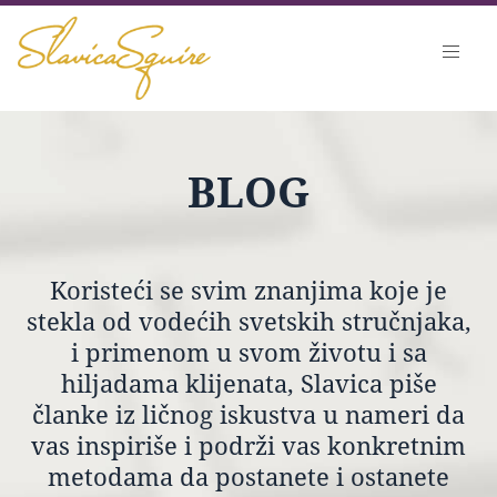
BLOG
Koristeći se svim znanjima koje je
stekla od vodećih svetskih stručnjaka,
i primenom u svom životu i sa
hiljadama klijenata, Slavica piše
članke iz ličnog iskustva u nameri da
vas inspiriše i podrži vas konkretnim
metodama da postanete i ostanete