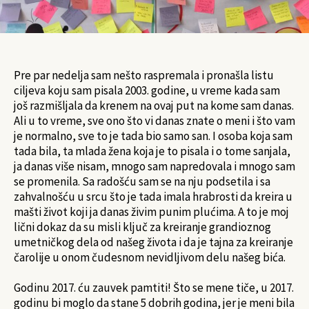
Pre par nedelja sam nešto raspremala i pronašla listu
ciljeva koju sam pisala 2003. godine, u vreme kada sam
još razmišljala da krenem na ovaj put na kome sam danas.
Ali u to vreme, sve ono što vi danas znate o meni i što vam
je normalno, sve to je tada bio samo san. I osoba koja sam
tada bila, ta mlada žena koja je to pisala i o tome sanjala,
ja danas više nisam, mnogo sam napredovala i mnogo sam
se promenila. Sa radošću sam se na nju podsetila i sa
zahvalnošću u srcu što je tada imala hrabrosti da kreira u
mašti život koji ja danas živim punim plućima. A to je moj
lični dokaz da su misli ključ za kreiranje grandioznog
umetničkog dela od našeg života i da je tajna za kreiranje
čarolije u onom čudesnom nevidljivom delu našeg bića.
Godinu 2017. ću zauvek pamtiti! Što se mene tiče, u 2017.
godinu bi moglo da stane 5 dobrih godina, jer je meni bila