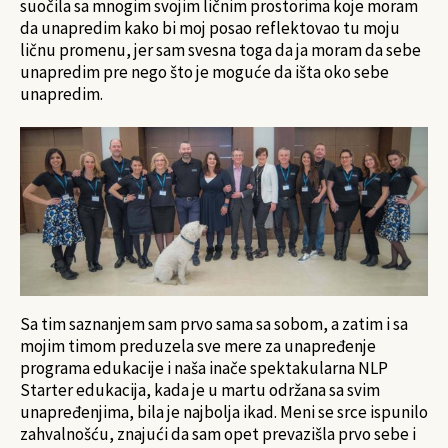
suočila sa mnogim svojim ličnim prostorima koje moram
da unapredim kako bi moj posao reflektovao tu moju
ličnu promenu, jer sam svesna toga da ja moram da sebe
unapredim pre nego što je moguće da išta oko sebe
unapredim.
Sa tim saznanjem sam prvo sama sa sobom, a zatim i sa
mojim timom preduzela sve mere za unapređenje
programa edukacije i naša inače spektakularna NLP
Starter edukacija, kada je u martu održana sa svim
unapređenjima, bila je najbolja ikad. Meni se srce ispunilo
zahvalnošću, znajući da sam opet prevazišla prvo sebe i