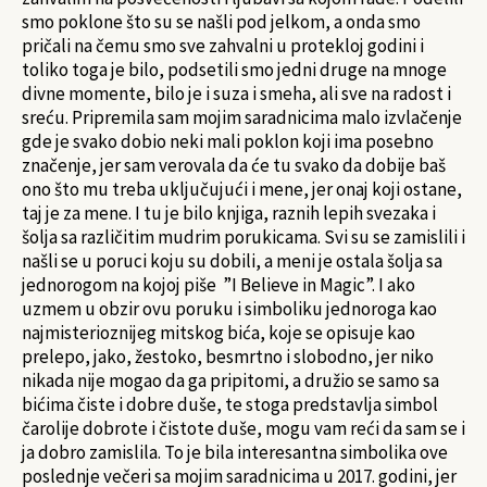
smo poklone što su se našli pod jelkom, a onda smo
pričali na čemu smo sve zahvalni u protekloj godini i
toliko toga je bilo, podsetili smo jedni druge na mnoge
divne momente, bilo je i suza i smeha, ali sve na radost i
sreću. Pripremila sam mojim saradnicima malo izvlačenje
gde je svako dobio neki mali poklon koji ima posebno
značenje, jer sam verovala da će tu svako da dobije baš
ono što mu treba uključujući i mene, jer onaj koji ostane,
taj je za mene. I tu je bilo knjiga, raznih lepih svezaka i
šolja sa različitim mudrim porukicama. Svi su se zamislili i
našli se u poruci koju su dobili, a meni je ostala šolja sa
jednorogom na kojoj piše ”I Believe in Magic”. I ako
uzmem u obzir ovu poruku i simboliku jednoroga kao
najmisterioznijeg mitskog bića, koje se opisuje kao
prelepo, jako, žestoko, besmrtno i slobodno, jer niko
nikada nije mogao da ga pripitomi, a družio se samo sa
bićima čiste i dobre duše, te stoga predstavlja simbol
čarolije dobrote i čistote duše, mogu vam reći da sam se i
ja dobro zamislila. To je bila interesantna simbolika ove
poslednje večeri sa mojim saradnicima u 2017. godini, jer