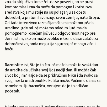
zna da isključivo tome želi da se posveti, on ne pravi
kompromise i zna da može da pomogne i koristi sva
sredstva koja mu stoje na raspolaganju za opštu
dobrobit, a pri tom favorizuje svoju zemlju, našu Srbiju.
Od tada intenzivno razmišljam šta mi možemo još da
uradimo, gde mi još možemo mladim ljudima da
pomognemo i osećam još veću odgovornost nego pre.
Jer mislim, ako on može ovoliko iskreno da se zalaže za
dobročinstvo, onda mogu i ja sigurno još mnogo više, i
hoću.
Razmislite i vi, šta je to što još možda možete svaki dan
da uradite da učinite svoj i još nečiji dan, ili možda čak
život boljim? Hajde da se pridružimo Niku i da svako sa
svog mesta uradi onoliko koliko može. Počnimo danas sa
osmehom i ljubaznošću, verujem da je to odličan
početak.
A kada smo se rastajali, nakon divnog razgovora, on mi je