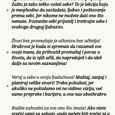
Zašto je tako teško voleti sebe? To je lekcija koju
je neophodno da savladate, ljubav i poštovanje
prema sebi. Jer nikome ne možete dati ono što
nemate. Postanite sebi prijatelj i tretirajte sebe i
svakoga drugog ljubazno.
Život bez promašaja je učionica bez učitelja!
Hrabrost je kada si spreman da razumeš sve
svoje mane, da prihvatiš promašaj i poraz u
životu, da iz njih učiš, da napreduješ i da ideš
dalje sa novim saznanjima!
Veruj u sebe u svoju budućnost!
Maštaj, sanjaj i
planiraj velike stvari! Treba pokušati, jer
ukoliko ne pokušamo mi ne vidimo viziju, već
samo prepreke i barijere, a one nas obeshrabre.
Budite zahvalni za sve ono što imate!
Ako niste
srećni sami sa sobom, onda nećete biti srećni ni u