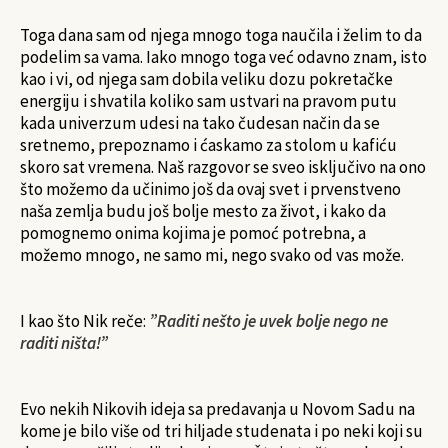
Toga dana sam od njega mnogo toga naučila i želim to da
podelim sa vama. Iako mnogo toga već odavno znam, isto
kao i vi, od njega sam dobila veliku dozu pokretačke
energiju i shvatila koliko sam ustvari na pravom putu
kada univerzum udesi na tako čudesan način da se
sretnemo, prepoznamo i ćaskamo za stolom u kafiću
skoro sat vremena. Naš razgovor se sveo isključivo na ono
što možemo da učinimo još da ovaj svet i prvenstveno
naša zemlja budu još bolje mesto za život, i kako da
pomognemo onima kojima je pomoć potrebna, a
možemo mnogo, ne samo mi, nego svako od vas može.
I kao što Nik reče:
”Raditi nešto je uvek bolje nego ne
raditi ništa!”
Evo nekih Nikovih ideja sa predavanja u Novom Sadu na
kome je bilo više od tri hiljade studenata i po neki koji su