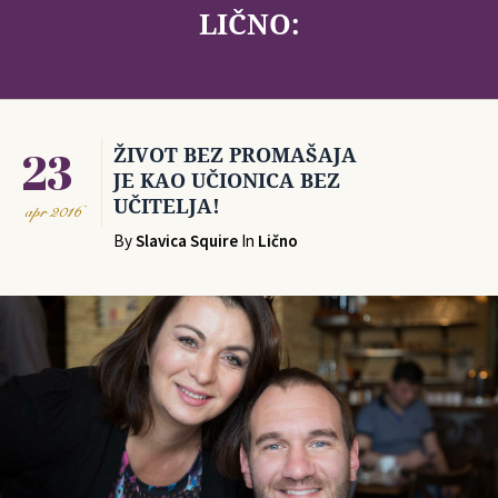
LIČNO:
23
ŽIVOT BEZ PROMAŠAJA
JE KAO UČIONICA BEZ
UČITELJA!
apr
2016
By
Slavica Squire
In
Lično