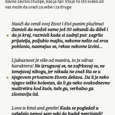
davno završili studije, kao ja npr. Šta je to što svako od
nas može da uradi za sebe i za druge:
Nauči da ceniš svoj život i živi punim plućima!
Zamisli da možeš samo još 30 sekundi da dišeš i
da je kraj, razmisli kada si zadnji put: zagrlio
prijatelja, poljubio majku, nekome nešto od srca
poklonio, nasmejao se, rekao nekome izvini…
Ljubaznost je više od manira, to je odraz
karaktera!
Ne izrugavaj se, ne zafrkavaj se, ne
ismejavaj nikoga, jer nikada ne znaš šta se u
njegovom privatnom životu dešava. Da li je neko
njegov teško bolestan, da li ga neko svakodnevno
maltretira kod kuće, tuče ga, verbalno ga
zlostavlja itd.
Love is kind and gentle!
Kada se pogledaš u
ogledalo nemoj sam sebi da budeš neprijatelj!