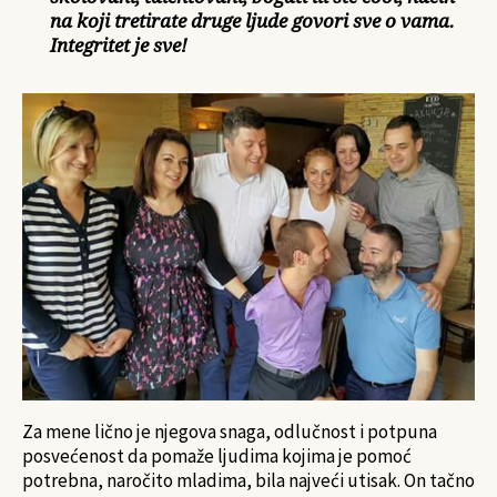
na koji tretirate druge ljude govori sve o vama.
Integritet je sve!
Za mene lično je njegova snaga, odlučnost i potpuna
posvećenost da pomaže ljudima kojima je pomoć
potrebna, naročito mladima, bila najveći utisak. On tačno