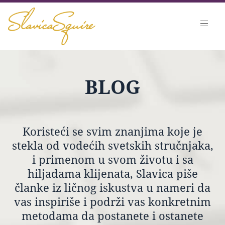
BLOG
Koristeći se svim znanjima koje je
stekla od vodećih svetskih stručnjaka,
i primenom u svom životu i sa
hiljadama klijenata, Slavica piše
članke iz ličnog iskustva u nameri da
vas inspiriše i podrži vas konkretnim
metodama da postanete i ostanete