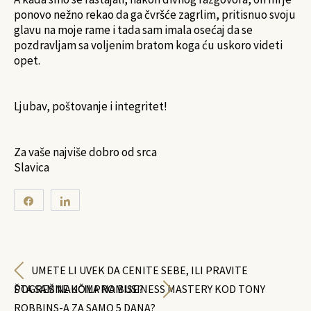
ponovo nežno rekao da ga čvršće zagrlim, pritisnuo svoju
glavu na moje rame i tada sam imala osećaj da se
pozdravljam sa voljenim bratom koga ću uskoro videti
opet.
Ljubav, poštovanje i integritet!
Za vaše najviše dobro od srca
Slavica
Share
Share
0
SHARES
UMETE LI UVEK DA CENITE SEBE, ILI PRAVITE
POGREŠNE KOMPROMISE?
ŠTA SAM NAUČILA NA BUSINESS MASTERY KOD TONY
ROBBINS-A ZA SAMO 5 DANA?