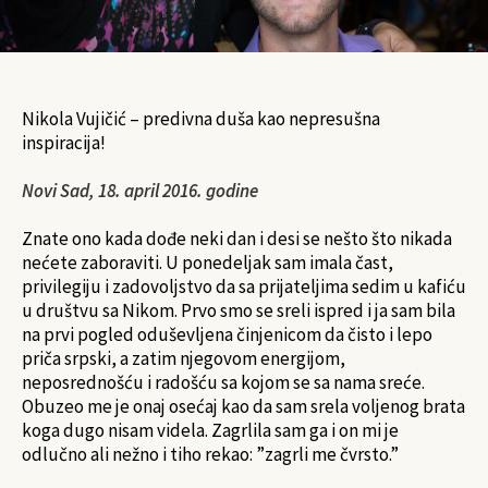
Nikola Vujičić – predivna duša kao nepresušna
inspiracija!
Novi Sad, 18. april 2016. godine
Znate ono kada dođe neki dan i desi se nešto što nikada
nećete zaboraviti. U ponedeljak sam imala čast,
privilegiju i zadovoljstvo da sa prijateljima sedim u kafiću
u društvu sa Nikom. Prvo smo se sreli ispred i ja sam bila
na prvi pogled oduševljena činjenicom da čisto i lepo
priča srpski, a zatim njegovom energijom,
neposrednošću i radošću sa kojom se sa nama sreće.
Obuzeo me je onaj osećaj kao da sam srela voljenog brata
koga dugo nisam videla. Zagrlila sam ga i on mi je
odlučno ali nežno i tiho rekao: ”zagrli me čvrsto.”