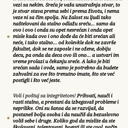
vezi sa nekim. Sreća je vaša unutrašnja stvar, to
je stvar stava prema sebi i prema životu, i nema
veze ni sa čim spolja. Na žalost su ljudi tako
naštelovani da stalno odlažu sreću… samo da
ovo i ovo i onda su opet nesrećan i onda opet
misle kada ovo i ono dođe da će biti srećan ali
neće, i tako stalno… od kolevkle dok ne završe
fakultet, dok se ne zaposle i ne ožene, dobiju
decu, pa onda da deca ovo ili ono… a ustvari im
vreme prolazi u čekanju sreće. A lako je biti
srećan sada i ovde, samo je potrebno da budete
zahvalni za sve što trenutno imate, što ste već
postigli i što već jeste.
Voli i poštuj sa integritetom!
Prihvati, nauči i
rasti stalno, a prestani da izbegavaš probleme i
neprilike. Oni su šansa da se razvijaš, da
postaneš bolja osoba i da naučiš da bezuslovno
voliš sebe i druge. Koliko god da mislite da ste
školovani, talentovani, bogati ili ste cool, način