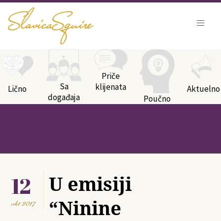
Kategorije bloga
Priče
Sa
klijenata
Lično
Aktuelno
događaja
Poučno
12
U emisiji
“Ninine
okt
2017