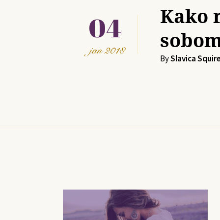
Kako 
04
sobo
jan
2018
By
Slavica Squir