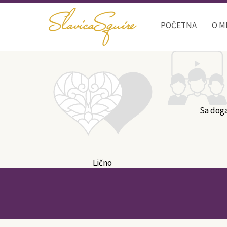
POČETNA
O M
Sa dog
Lično