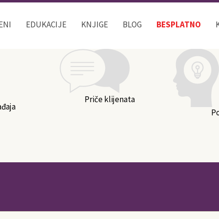
Kategorije bloga
ENI
EDUKACIJE
KNJIGE
BLOG
BESPLATNO
Priče klijenata
ađaja
P