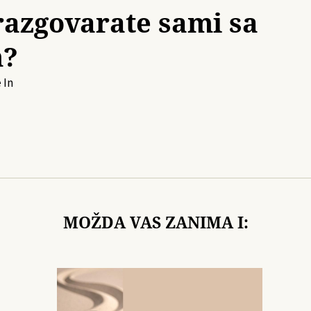
razgovarate sami sa
m?
e
In
MOŽDA VAS ZANIMA I: