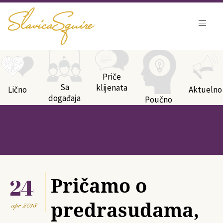
Kategorije bloga
Priče
Sa
klijenata
Lično
Aktuelno
događaja
Poučno
24
Pričamo o
predrasudama,
apr
2018