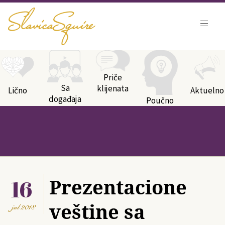
Kategorije bloga
Priče
Sa
klijenata
Lično
Aktuelno
događaja
Poučno
16
Prezentacione
veštine sa
jul
2018