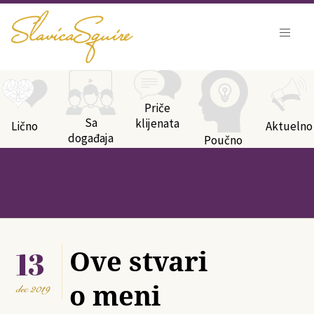
Kategorije bloga
Priče
Sa
klijenata
Lično
Aktuelno
događaja
Poučno
13
Ove stvari
o meni
dec
2019