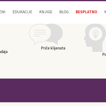
Kategorije bloga
ENI
EDUKACIJE
KNJIGE
BLOG
BESPLATNO
Priče klijenata
ađaja
P