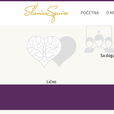
POČETNA
O M
Sa dog
Lično