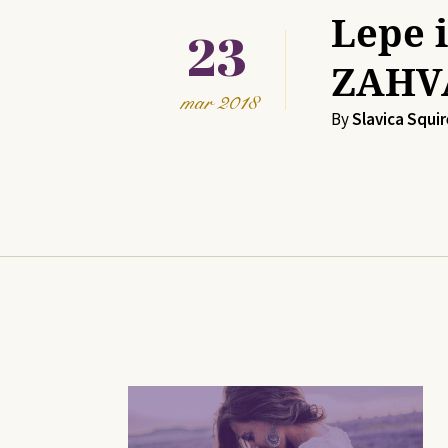
Lepe 
23
ZAHV
mar
2018
By
Slavica Squir