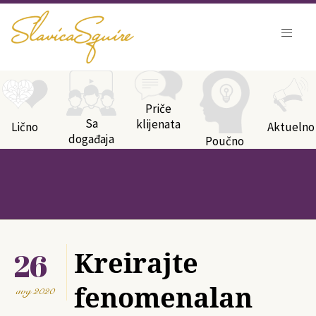
Kategorije bloga
Priče
Sa
klijenata
Lično
Aktuelno
događaja
Poučno
26
Kreirajte
fenomenalan
avg
2020