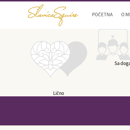
POČETNA
O M
Sa dog
Lično