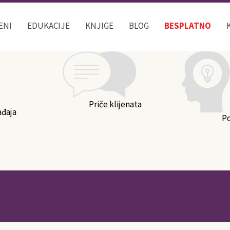
Kategorije bloga
ENI
EDUKACIJE
KNJIGE
BLOG
BESPLATNO
Priče klijenata
ađaja
P