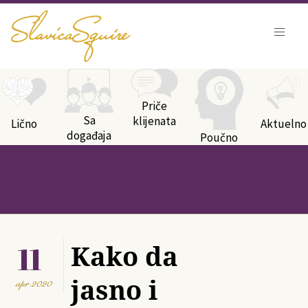
Kategorije bloga
Priče
Sa
klijenata
Lično
Aktuelno
događaja
Poučno
11
Kako da
jasno i
apr
2020