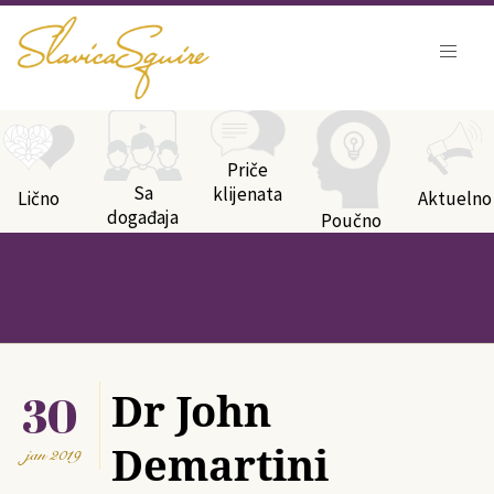
Kategorije bloga
Priče
Sa
klijenata
Lično
Aktuelno
događaja
Poučno
30
Dr John
Demartini
jan
2019