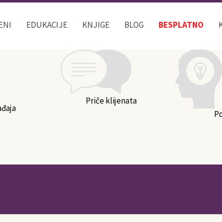
Kategorije bloga
ENI
EDUKACIJE
KNJIGE
BLOG
BESPLATNO
Priče klijenata
ađaja
P