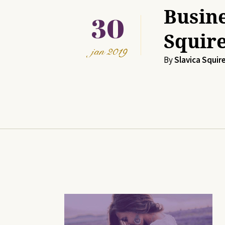
Busin
30
Squir
jan
2019
By
Slavica Squir