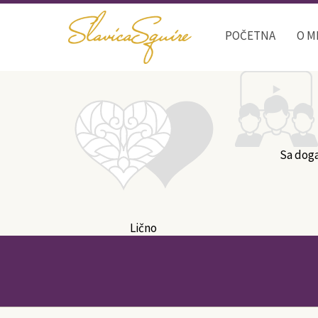
POČETNA
O M
Sa dog
Lično