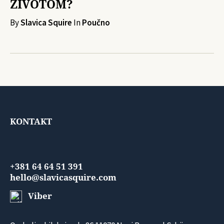
ŽIVOTOM?
By
Slavica Squire
In
Poučno
KONTAKT
+381 64 64 51 391
hello@slavicasquire.com
Viber