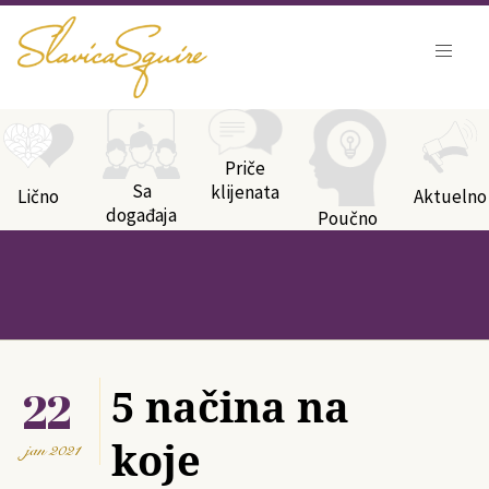
Kategorije bloga
Priče
Sa
klijenata
Lično
Aktuelno
događaja
Poučno
22
5 načina na
koje
jan
2021