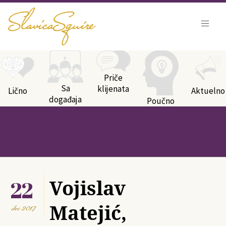
Kategorije bloga
Priče
Sa
klijenata
Lično
Aktuelno
događaja
Poučno
22
Vojislav
Matejić,
dec
2017