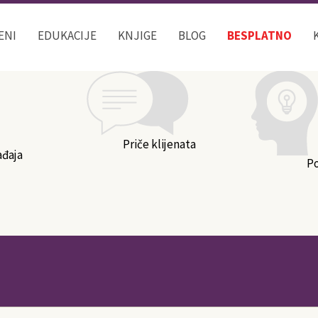
Kategorije bloga
ENI
EDUKACIJE
KNJIGE
BLOG
BESPLATNO
Priče klijenata
ađaja
P