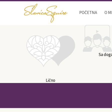
POČETNA
O M
Sa dog
Lično