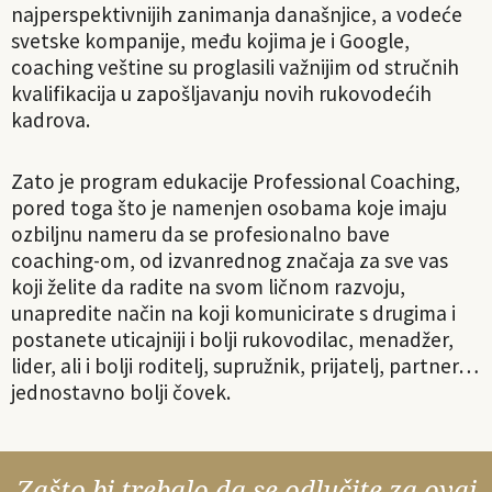
najperspektivnijih zanimanja današnjice, a vodeće
svetske kompanije, među kojima je i Google,
coaching veštine su proglasili važnijim od stručnih
kvalifikacija u zapošljavanju novih rukovodećih
kadrova.
Zato je program edukacije Professional Coaching,
pored toga što je namenjen osobama koje imaju
ozbiljnu nameru da se profesionalno bave
coaching-om, od izvanrednog značaja za sve vas
koji želite da radite na svom ličnom razvoju,
unapredite način na koji komunicirate s drugima i
postanete uticajniji i bolji rukovodilac, menadžer,
lider, ali i bolji roditelj, supružnik, prijatelj, partner…
jednostavno bolji čovek.
Zašto bi trebalo da se odlučite za ovaj