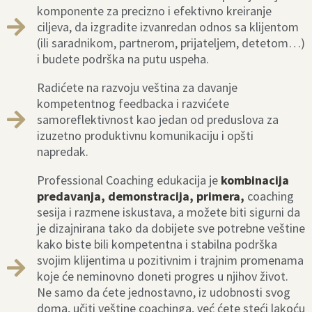
komponente za precizno i efektivno kreiranje
ciljeva, da izgradite izvanredan odnos sa klijentom
(ili saradnikom, partnerom, prijateljem, detetom…)
i budete podrška na putu uspeha.
Radićete na razvoju veština za davanje
kompetentnog feedbacka i razvićete
samoreflektivnost kao jedan od preduslova za
izuzetno produktivnu komunikaciju i opšti
napredak.
Professional Coaching edukacija je
kombinacija
predavanja, demonstracija, primera,
coaching
sesija i razmene iskustava, a možete biti sigurni da
je dizajnirana tako da dobijete sve potrebne veštine
kako biste bili kompetentna i stabilna podrška
svojim klijentima u pozitivnim i trajnim promenama
koje će neminovno doneti progres u njihov život.
Ne samo da ćete jednostavno, iz udobnosti svog
doma, učiti veštine coachinga, već ćete steći lakoću