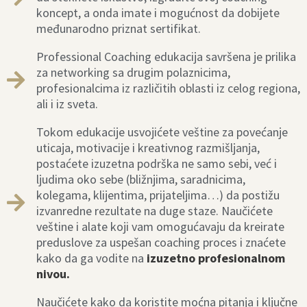
koncept, a onda imate i mogućnost da dobijete
međunarodno priznat sertifikat.
Professional Coaching edukacija savršena je prilika
za networking sa drugim polaznicima,
profesionalcima iz različitih oblasti iz celog regiona,
ali i iz sveta.
Tokom edukacije usvojićete veštine za povećanje
uticaja, motivacije i kreativnog razmišljanja,
postaćete izuzetna podrška ne samo sebi, već i
ljudima oko sebe (bližnjima, saradnicima,
kolegama, klijentima, prijateljima…) da postižu
izvanredne rezultate na duge staze. Naučićete
veštine i alate koji vam omogućavaju da kreirate
preduslove za uspešan coaching proces i znaćete
kako da ga vodite na
izuzetno profesionalnom
nivou.
Naučićete kako da koristite moćna pitanja i ključne