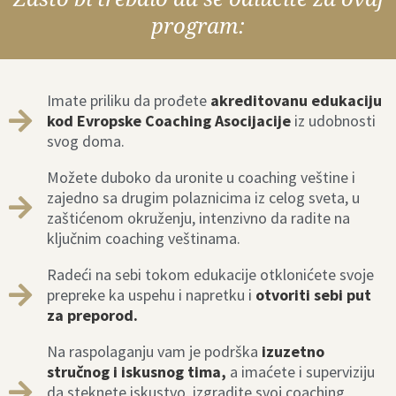
program:
Imate priliku da prođete
akreditovanu edukaciju
kod Evropske Coaching Asocijacije
iz udobnosti
svog doma.
Možete duboko da uronite u coaching veštine i
zajedno sa drugim polaznicima iz celog sveta, u
zaštićenom okruženju, intenzivno da radite na
ključnim coaching veštinama.
Radeći na sebi tokom edukacije otklonićete svoje
prepreke ka uspehu i napretku i
otvoriti sebi put
za preporod.
Na raspolaganju vam je podrška
izuzetno
stručnog i iskusnog tima,
a imaćete i superviziju
da steknete iskustvo, izgradite svoj coaching