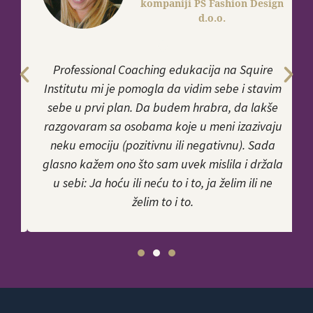
kompaniji PS Fashion Design
d.o.o.
Professional Coaching edukacija na Squire
i
Institutu mi je pomogla da vidim sebe i stavim
sebe u prvi plan. Da budem hrabra, da lakše
ća
razgovaram sa osobama koje u meni izazivaju
neku emociju (pozitivnu ili negativnu). Sada
glasno kažem ono što sam uvek mislila i držala
,
u sebi: Ja hoću ili neću to i to, ja želim ili ne
želim to i to.