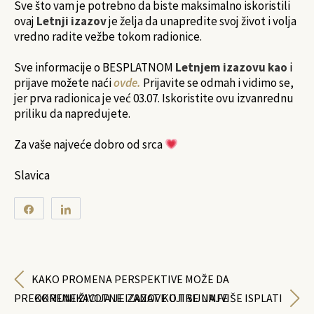
Sve što vam je potrebno da biste maksimalno iskoristili
ovaj
Letnji izazov
je želja da unapredite svoj život i volja
vredno radite vežbe tokom radionice.
Sve informacije o BESPLATNOM
Letnjem izazovu kao
i
prijave možete naći
ovde.
Prijavite se odmah i vidimo se,
jer prva radionica je već 03.07. Iskoristite ovu izvanrednu
priliku da napredujete.
Za vaše najveće dobro od srca
Slavica
Share
Share
0
SHARES
KAKO PROMENA PERSPEKTIVE MOŽE DA
PREOKRENE ŽIVOTNE IZAZOVE U TRIJUMFE
KOMUNIKACIJA JE ZANAT KOJI SE NAJVIŠE ISPLATI