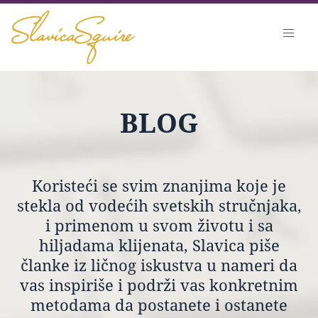
BLOG
Koristeći se svim znanjima koje je
stekla od vodećih svetskih stručnjaka,
i primenom u svom životu i sa
hiljadama klijenata, Slavica piše
članke iz ličnog iskustva u nameri da
vas inspiriše i podrži vas konkretnim
metodama da postanete i ostanete