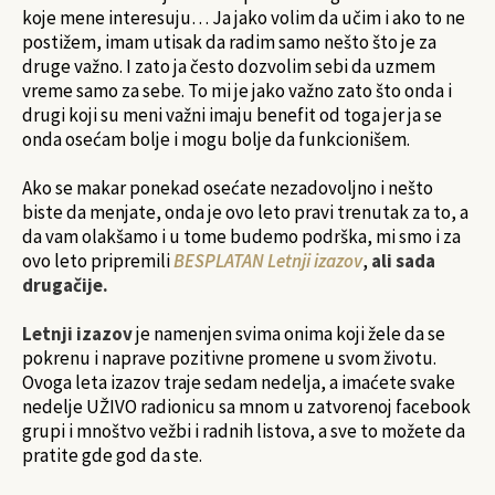
koje mene interesuju… Ja jako volim da učim i ako to ne
postižem, imam utisak da radim samo nešto što je za
druge važno. I zato ja često dozvolim sebi da uzmem
vreme samo za sebe. To mi je jako važno zato što onda i
drugi koji su meni važni imaju benefit od toga jer ja se
onda osećam bolje i mogu bolje da funkcionišem.
Ako se makar ponekad osećate nezadovoljno i nešto
biste da menjate, onda je ovo leto pravi trenutak za to, a
da vam olakšamo i u tome budemo podrška, mi smo i za
ovo leto pripremili
BESPLATAN Letnji izazov
,
ali sada
drugačije.
Letnji izazov
je namenjen svima onima koji žele da se
pokrenu i naprave pozitivne promene u svom životu.
Ovoga leta izazov traje sedam nedelja, a imaćete svake
nedelje UŽIVO radionicu sa mnom u zatvorenoj facebook
grupi i mnoštvo vežbi i radnih listova, a sve to možete da
pratite gde god da ste.