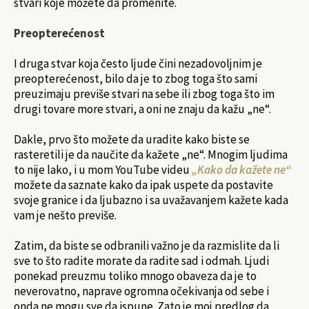
stvari koje možete da promenite.
Preopterećenost
I druga stvar koja često ljude čini nezadovoljnim je
preopterećenost, bilo da je to zbog toga što sami
preuzimaju previše stvari na sebe ili zbog toga što im
drugi tovare more stvari, a oni ne znaju da kažu „ne“.
Dakle, prvo što možete da uradite kako biste se
rasteretili je da naučite da kažete „ne“. Mnogim ljudima
to nije lako, i u mom YouTube videu
„Kako da kažete ne“
možete da saznate kako da ipak uspete da postavite
svoje granice i da ljubazno i sa uvažavanjem kažete kada
vam je nešto previše.
Zatim, da biste se odbranili važno je da razmislite da li
sve to što radite morate da radite sad i odmah. Ljudi
ponekad preuzmu toliko mnogo obaveza da je to
neverovatno, naprave ogromna očekivanja od sebe i
onda ne mogu sve da ispune. Zato je moj predlog da