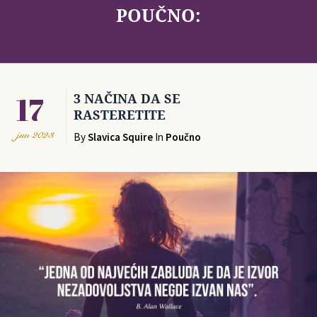
POUČNO:
17
3 NAČINA DA SE
RASTERETITE
jun
2023
By
Slavica Squire
In
Poučno