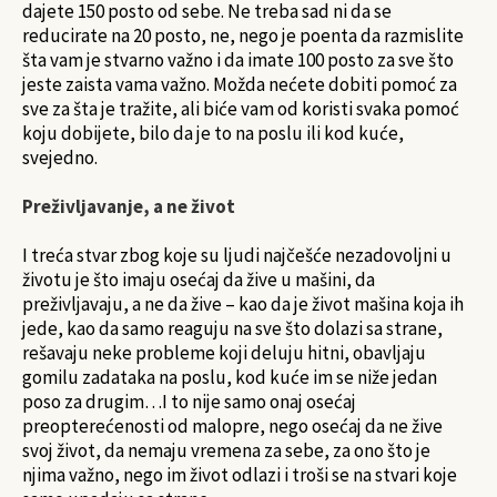
dajete 150 posto od sebe. Ne treba sad ni da se
reducirate na 20 posto, ne, nego je poenta da razmislite
šta vam je stvarno važno i da imate 100 posto za sve što
jeste zaista vama važno. Možda nećete dobiti pomoć za
sve za šta je tražite, ali biće vam od koristi svaka pomoć
koju dobijete, bilo da je to na poslu ili kod kuće,
svejedno.
Preživljavanje, a ne život
I treća stvar zbog koje su ljudi najčešće nezadovoljni u
životu je što imaju osećaj da žive u mašini, da
preživljavaju, a ne da žive – kao da je život mašina koja ih
jede, kao da samo reaguju na sve što dolazi sa strane,
rešavaju neke probleme koji deluju hitni, obavljaju
gomilu zadataka na poslu, kod kuće im se niže jedan
poso za drugim…I to nije samo onaj osećaj
preopterećenosti od malopre, nego osećaj da ne žive
svoj život, da nemaju vremena za sebe, za ono što je
njima važno, nego im život odlazi i troši se na stvari koje