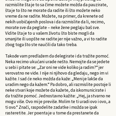
razmislite šta je to sa čime možete možda da pauzirate,
šta je to što ne morate da radite ili što možete neko
vreme da ne radite. Možete, na primer, da krenete od
nekih uobičajenih poslova i da razmislite da li, recimo,
morate sve da peglate – neke žene peglaju baš sve.
Vidite šta je to u vašem životu što biste mogli da
smanjite ili uopšte ne radite jer nije važno, a vi to radite
zbog toga što ste naučili da tako treba.
Takođe vam predlažem da delegirate i da tražite pomoć.
Neka recimo ukućani urade nešto. Nemojte da se jedete
u sebi i pitate se: „Zar oni ne vide koliko ja radim?“ jer
verovatno ne vide. I nije ni njihovo da gledaju, nego im vi
kažite. I sad će neko možda da kaže: „Meni je lakše da
uradim nego da kažem.“ Pa dobro, ali razmislite postoje li
neke stvari koje možete da kažete, da iskomunicirate i
da tražite pomoć. Jednostavno kažite: „Hej, ja stvarno ne
mogu više. Ovo mi je previše. Molim te ti uradi ovo i ovo, a
ti ovo.“ Znači, raspodelite zadatke i možda se ipak
rasteretite. Jer poenta je u tome da prestanete da