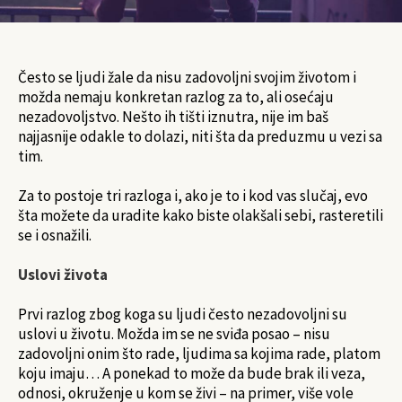
Često se ljudi žale da nisu zadovoljni svojim životom i
možda nemaju konkretan razlog za to, ali osećaju
nezadovoljstvo. Nešto ih tišti iznutra, nije im baš
najjasnije odakle to dolazi, niti šta da preduzmu u vezi sa
tim.
Za to postoje tri razloga i, ako je to i kod vas slučaj, evo
šta možete da uradite kako biste olakšali sebi, rasteretili
se i osnažili.
Uslovi života
Prvi razlog zbog koga su ljudi često nezadovoljni su
uslovi u životu. Možda im se ne sviđa posao – nisu
zadovoljni onim što rade, ljudima sa kojima rade, platom
koju imaju… A ponekad to može da bude brak ili veza,
odnosi, okruženje u kom se živi – na primer, više vole