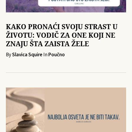
KAKO PRONAĆI SVOJU STRAST U
ŽIVOTU: VODIČ ZA ONE KOJI NE
ZNAJU ŠTA ZAISTA ŽELE
By
Slavica Squire
In
Poučno