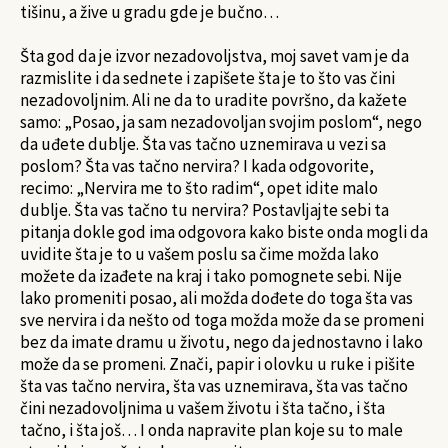
tišinu, a žive u gradu gde je bučno…
Šta god da je izvor nezadovoljstva, moj savet vam je da
razmislite i da sednete i zapišete šta je to što vas čini
nezadovoljnim. Ali ne da to uradite površno, da kažete
samo: „Posao, ja sam nezadovoljan svojim poslom“, nego
da uđete dublje. Šta vas tačno uznemirava u vezi sa
poslom? Šta vas tačno nervira? I kada odgovorite,
recimo: „Nervira me to što radim“, opet idite malo
dublje. Šta vas tačno tu nervira? Postavljajte sebi ta
pitanja dokle god ima odgovora kako biste onda mogli da
uvidite šta je to u vašem poslu sa čime možda lako
možete da izađete na kraj i tako pomognete sebi. Nije
lako promeniti posao, ali možda dođete do toga šta vas
sve nervira i da nešto od toga možda može da se promeni
bez da imate dramu u životu, nego da jednostavno i lako
može da se promeni. Znači, papir i olovku u ruke i pišite
šta vas tačno nervira, šta vas uznemirava, šta vas tačno
čini nezadovoljnima u vašem životu i šta tačno, i šta
tačno, i šta još… I onda napravite plan koje su to male