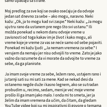
samo upadaju sa strane.
Moj predlog za sve koji se ovako osećaju je da odvoje
jedan sat dnevno za sebe – ako mogu, naravno. Neki
kažu: „Ok, ja to mogu kad svi zaspe.“ Neki kažu: „Ja mogu
ujutru rano da ustanem pre nego što svi ustanu.“ Ili
možda ponekad u nekom danu odvoje vreme u
zavisnosti od toga kakav im je život i kako mogu, ali
vreme koje je vreme za vas se neće samo od sebe pojaviti.
Ponekad mi kažu ljudi: „Ja nemam vremena za sebe.“ I
verujem da nemaju jer nisu odvojili to vreme. Zato je jako
važno da razumete da vi morate da odvojite to vreme za
sebe, da ga planirate.
Ja imam svoje vreme za sebe, ležem rano, ustajem rano i
jutarnji sati su mi sati za mene. Kad se nekad desi da
ostanemo negde duže i kasno legnem, ako se sutradan
probudim u, recimo, sedam, meni je već moje vreme
prošlo ili ga imam jako malo. I onda mi to smeta, jer ja
želim da imam vremena da učim, da čitam, da gledam
YouTube videe koji su mi inspirativni ili govore o temama