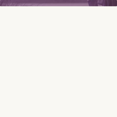
nate zašto nešto radite? Možda ste sebi rekli da je to iz ljubavi, da je ispravno, da 