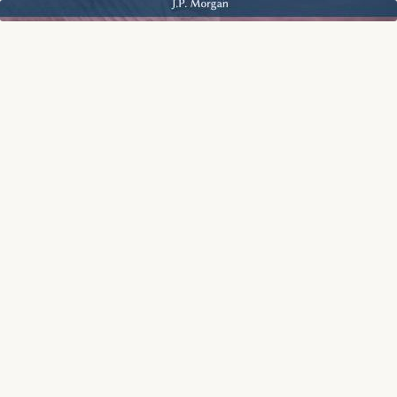
ivot i ono što ih često zaustavi nije nedostatak želje, već osećaj da ne znaju šta i kako 
 KORAK KA PROMENI KOJU STVARNO ŽELITE