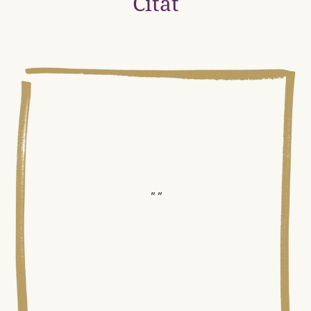
Citat
" "