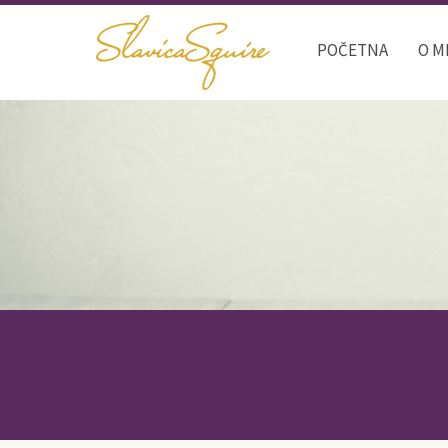
POČETNA
O M