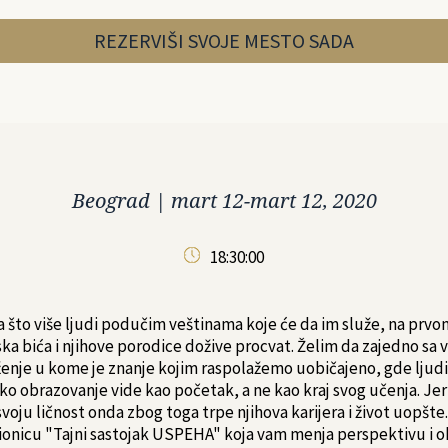
REZERVIŠI SVOJE MESTO SADA
Beograd
|
mart 12-mart 12, 2020
18:30:00
 da što više ljudi podučim veštinama koje će da im služe, na prv
ska bića i njihove porodice dožive procvat. Želim da zajedno sa
enje u kome je znanje kojim raspolažemo uobičajeno, gde ljudi
ko obrazovanje vide kao početak, a ne kao kraj svog učenja. Jer 
 svoju ličnost onda zbog toga trpe njihova karijera i život uopšte
dionicu "Tajni sastojak USPEHA" koja vam menja perspektivu i o