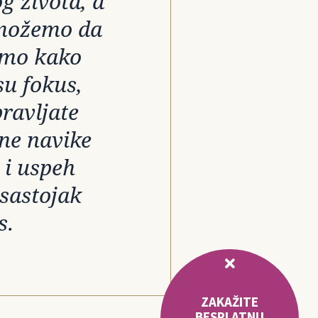
g života, a
 možemo da
emo kako
su fokus,
ravljate
jne navike
 i uspeh
 sastojak
s.
ZAKAŽITE
BESPLATNU