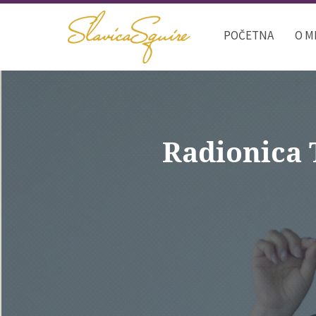
POČETNA
O M
Radionica 