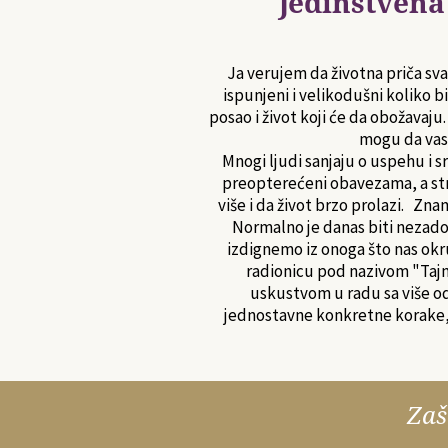
Jedinstvena
Ja verujem da životna priča sv
ispunjeni i velikodušni koliko 
posao i život koji će da obožavaj
mogu da vas
Mnogi ljudi sanjaju o uspehu i s
preopterećeni obavezama, a stres
više i da život brzo prolazi. Zna
Normalno je danas biti nezado
izdignemo iz onoga što nas okru
radionicu pod nazivom "Tajn
uskustvom u radu sa više od 7
jednostavne konkretne korake, a
Zaš