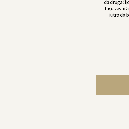
da drugačije
biće zasluž
jutro da b