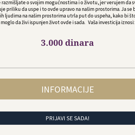
 razmišljate o svojim mogućnostima i o životu, jer verujem da 
uje priliku da uspe i to ovde upravo na našim prostorima. Ja se
ih ljudima na našim prostorima utrla put do uspeha, kako bi što
moglo da živi ispunjen život ovde i sada. Vaša investicija iznosi:
3.000 dinara
INFORMACIJE
PRIJAVI SE SADA!