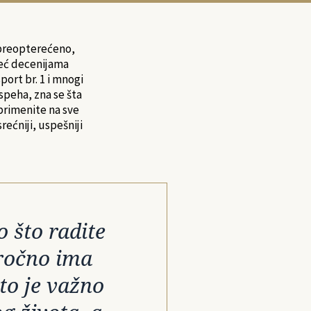
 preopterećeno,
već decenijama
port br. 1 i mnogi
speha, zna se šta
 primenite na sve
rećniji, uspešniji
 što radite
oročno ima
to je važno