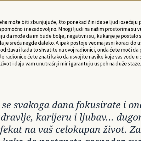
eha može biti zbunjujuće, što ponekad čini da se ljudi osećaju
pomoćno i nezadovoljno. Mnogi ljudi na našim prostorima su 
ju da može da im bude bolje, negativni su, kukanje je postalo s
da je sreća negde daleko. A ipak postoje veoma jasni koraci do u
 održava i kada to shvatite na ovoj radionici, onda ćete moći da
le radionice ćete znati kako da usvojite navike koje vas vode u s
život i daju vam unutrašnji mir i garantuju uspeh na duže staze.
 se svakoga dana fokusirate i ono
zdravlje, karijeru i ljubav… dug
ekat na vaš celokupan život. Za