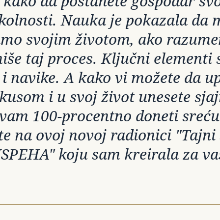
 kako da postanete gospodar svo
okolnosti. Nauka je pokazala da
amo svojim životom, ako razum
iše taj proces. Ključni elementi 
 i navike. A kako vi možete da up
kusom i u svoj život unesete sja
 vam 100-procentno doneti sreću
e na ovoj novoj radionici "Tajni
SPEHA" koju sam kreirala za va