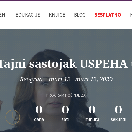
ENI
EDUKACIJE
KNJIGE
BLOG
BESPLATNO
Tajni sastojak USPEHA
Beograd
|
mart 12 - mart 12, 2020
PROGRAM POČINJE ZA
0
0
0
0
dana
sati
minuta
sekundi