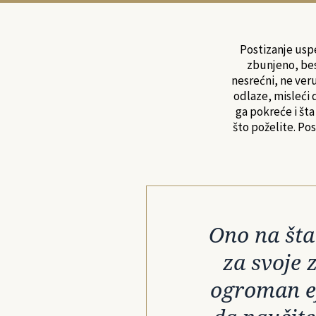
Postizanje usp
zbunjeno, bes
nesrećni, ne veru
odlaze, misleći 
ga pokreće i šta
što poželite. Pos
Ono na šta
za svoje 
ogroman ef