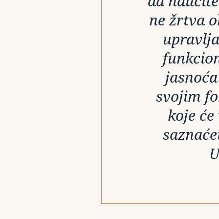
da naučite
ne žrtva 
upravlj
funkcion
jasnoća
svojim fo
koje će
saznaćet
U