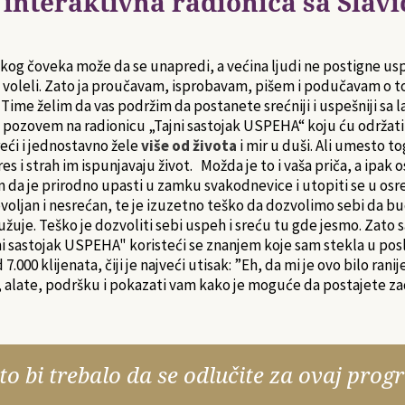
 interaktivna radionica sa Sla
akog čoveka može da se unapredi, a većina ljudi ne postigne 
bi voleli. Zato ja proučavam, isprobavam, pišem i podučavam o 
u. Time želim da vas podržim da postanete srećniji i uspešniji s
 pozovem na radionicu „Tajni sastojak USPEHA“ koju ću održati
reći i jednostavno žele
više od života
i mir u duši. Ali umesto t
 i strah im ispunjavaju život. Možda je to i vaša priča, a ipak
m da je prirodno upasti u zamku svakodnevice i utopiti se u osre
voljan i nesrećan, te je izuzetno teško da dozvolimo sebi da bu
žuje. Teško je dozvoliti sebi uspeh i sreću tu gde jesmo. Zato 
i sastojak USPEHA" koristeći se znanjem koje sam stekla u pos
.000 klijenata, čiji je najveći utisak: ”Eh, da mi je ovo bilo ranij
late, podršku i pokazati vam kako je moguće da postajete zadovo
to bi trebalo da se odlučite za ovaj prog