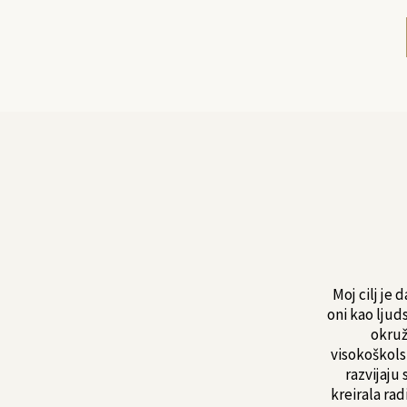
Moj cilj je
oni kao ljud
okruž
visokoškols
razvijaju
kreirala ra