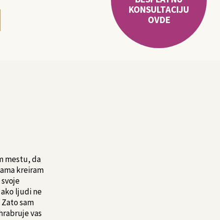
KONSULTACIJU
OVDE
om mestu, da
 vama kreiram
 svoje
ako ljudi ne
. Zato sam
hrabruje vas