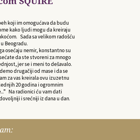
vicom SQUIRE
uspeh koji im omogućava da budu
tome kako ljudi mogu da kreiraju
a lakoćom. Sada sa velikom radošću
 u Beogradu.
oga osećaju nemir, konstantno su
 osećate da ste stvoreni za mnogo
dnjost, jer se i meni to dešavalo.
demo drugačiji od mase i da se
sam za vas kreirala ovu izuzetnu
lednjih 20 godina i ogromnim
e...” Na radionici ću vam dati
ljniji i srećniji iz dana u dan.
ram: