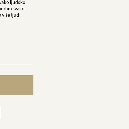
svako ljudsko
 budim svako
 više ljudi